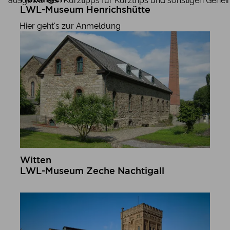
ausgewählten Kurztipps für Kurztrips und sonstigen Gehei
LWL-Museum Henrichshütte
mehr erfahren
Hier geht's zur Anmeldung
Witten
LWL-Museum Zeche Nachtigall
mehr erfahren