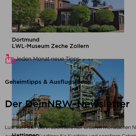
Dortmund
LWL-Museum Zeche Zollern
mehr erfahren
Jeden Monat neue Tipps
Geheimtipps & Ausflugsideen
Der DeinNRW-Newsletter
Lust auf Post? Dann abonniere hier unseren monatlichen N
Hattingen