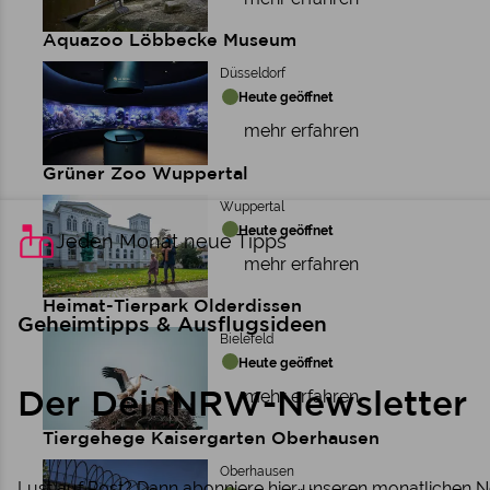
Aquazoo Löbbecke Museum
Düsseldorf
Heute geöffnet
mehr erfahren
Grüner Zoo Wuppertal
Wuppertal
Heute geöffnet
Jeden Monat neue Tipps
mehr erfahren
Heimat-Tierpark Olderdissen
Geheimtipps & Ausflugsideen
Bielefeld
Heute geöffnet
mehr erfahren
Der DeinNRW-Newsletter
Tiergehege Kaisergarten Oberhausen
Oberhausen
Lust auf Post? Dann abonniere hier unseren monatlichen N