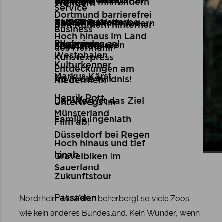
Brüder Wilbrand
Kunst
Reiseziel Wuppertal
Reiseberichte
Wandern mit Kindern
Skywalks
Wandern
Service
Dortmund barrierefrei
Ruth Breuer
Genuss
UNESCO-Welterbe
Reiseangebote
Radfahren mit Kindern
Den Römern hinterher
Business
Hoch hinaus im Land
Regina von
Erlebnisse
Flugmodus an!
Freilichtmuseen
Schatztour im
des Hermann
Westphalen
Kunstexpress
Kulturkenner
Entdeckungen am
Markus Kärst
Ab in die Wildnis!
Niederrhein
Henrik Pott
Der Weg ist das Ziel
Unterwegs im
Münsterland
Familie Ingenlath
Film ab!
Düsseldorf bei Regen
Hoch hinaus und tief
Tou
ZOO
hinab
Gravelbiken im
Sauerland
Zukunftstour
Nordrhein-Westfalen beherbergt so viele Zoos
Fassaden
wie kein anderes Bundesland. Kein Wunder, wenn