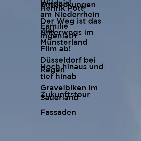
Wildnis!
Entdeckungen
Henrik Pott
am Niederrhein
Der Weg ist das
Familie
Ziel
Unterwegs im
Ingenlath
Münsterland
Film ab!
Düsseldorf bei
Hoch hinaus und
Regen
tief hinab
Gravelbiken im
Zukunftstour
Sauerland
Fassaden