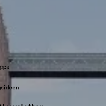
ipps
gsideen