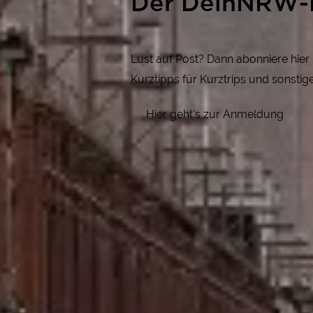
Der DeinNRW-
Lust auf Post? Dann abonniere hie
Kurztipps für Kurztrips und sonsti
Hier geht's zur Anmeldung