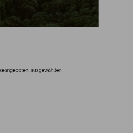
eiseangeboten, ausgewählten