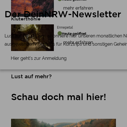
mehr erfahren
Der DeinNRW-Newsletter
Kluterthöhle
Ennepetal
Heute geöffnet
Lust auf Post? Dann abonniere hier unseren monatlichen N
mehr erfahren
ausgewählten Kurztipps für Kurztrips und sonstigen Gehei
Hier geht's zur Anmeldung
Lust auf mehr?
Schau doch mal hier!