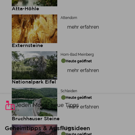
Atta-Höhle
Attendorn
mehr erfahren
Externsteine
Horn-Bad Meinberg
Heute geöffnet
mehr erfahren
Nationalpark Eifel
Schleiden
Heute geöffnet
Jeden Monat neue Tipps
mehr erfahren
Bruchhauser Steine
Olsberg
Geheimtipps & Ausflugsideen
Heute geöffnet