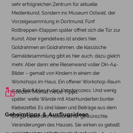
sehr erfolgreichen Zentrum für aktuelle
Medienkunst. Sondern ins Museum Ostwall, der
Vorzeigesammlung in Dortmund. Fünf
Rolltreppen-Etappen später öffnet sich die Tür zur
Kunst. Aber irgendetwas ist anders hier.
Goldrahmen an Goldrahmen, die klassische
Gemäldesammlung gibt es hier auch, dazu gleich
mehr. Aber dann: eine Riesenwand voller Din-A4-
Bilder – gemalt von Kindern in einem der
Workshops im Haus. Ein offener Workshop-Raum
zum Reinfühlen in den Kunstprozess. Und wenig
Jeden Monat neue Tipps
später: weite Wände mit Aberhunderten bunter
Klebezettel. Es sind Ideen und Beiträge aus dem
Geheimtipps & Ausflugsideen
Bürgerbeirat des Museums für gewünschte
Veränderungen des Hauses. Sie wirken so geballt