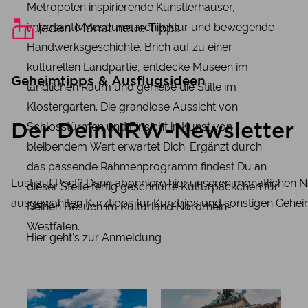
Metropolen inspirierende Künstlerhäuser,
imposante Museumsarchitektur und bewegende
Jeden Monat neue Tipps
Handwerksgeschichte. Brich auf zu einer
kulturellen Landpartie, entdecke Museen im
Geheimtipps & Ausflugsideen
ländlichen Raum und genieße die Stille im
Klostergarten. Die grandiose Aussicht von
Schlosstürmen und Einsicht in Kunst von
Der DeinNRW-Newsletter
bleibendem Wert erwartet Dich. Ergänzt durch
das passende Rahmenprogramm findest Du an
Lust auf Post? Dann abonniere hier unseren monatlichen N
dieser Stelle fertig geschnürte Kulturpäckchen für
ausgewählten Kurztipps für Kurztrips und sonstigen Gehei
Deinen Besuch im Kulturland Nordrhein-
Westfalen.
Hier geht's zur Anmeldung
Manufaktur
Kunstmuse