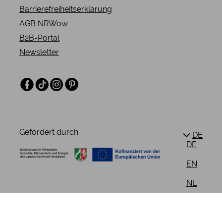
Barrierefreiheitserklärung
AGB NRWow
B2B-Portal
Newsletter
Facebook
TikTok
Instagram
Pinterest
Gefördert durch:
DE
DE
EN
NL