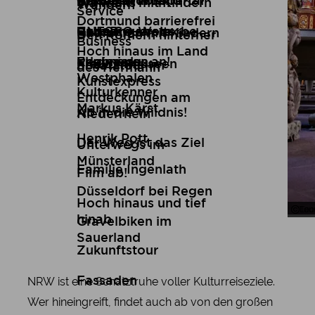
Brüder Wilbrand
Kunst
Reiseziel Wuppertal
Reiseberichte
Wandern mit Kindern
Skywalks
Wandern
Service
Dortmund barrierefrei
Ruth Breuer
Genuss
UNESCO-Welterbe
Reiseangebote
Radfahren mit Kindern
Den Römern hinterher
Business
Hoch hinaus im Land
Regina von
Erlebnisse
Flugmodus an!
Freilichtmuseen
Schatztour im
des Hermann
Westphalen
Kunstexpress
Kulturkenner
Entdeckungen am
Markus Kärst
Ab in die Wildnis!
Niederrhein
Henrik Pott
Der Weg ist das Ziel
Unterwegs im
Münsterland
Familie Ingenlath
Film ab!
Düsseldorf bei Regen
Hoch hinaus und tief
Tou
Leo
hinab
Gravelbiken im
Sauerland
Zukunftstour
NRW ist eine Schatztruhe voller Kulturreiseziele.
Fassaden
Wer hineingreift, findet auch ab von den großen