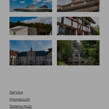
en
en
Künstlerhä
Regionalmu
user
seen
Schlösser,
Kulturpäck
Burgen und
chen von
Klöster
A-Z
Service
Impressum
Datenschutz