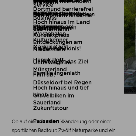
Brüder Wilbrand
Kunst
Reiseziel Wuppertal
Reiseberichte
Wandern mit Kindern
Skywalks
Wandern
Service
Dortmund barrierefrei
Ruth Breuer
Genuss
UNESCO-Welterbe
Reiseangebote
Radfahren mit Kindern
Den Römern hinterher
Business
Hoch hinaus im Land
Regina von
Erlebnisse
Flugmodus an!
Freilichtmuseen
Schatztour im
des Hermann
Westphalen
Kunstexpress
Kulturkenner
Entdeckungen am
Markus Kärst
Ab in die Wildnis!
Niederrhein
Henrik Pott
Der Weg ist das Ziel
Unterwegs im
Münsterland
Familie Ingenlath
Film ab!
Düsseldorf bei Regen
Hoch hinaus und tief
Tou
Tou
hinab
Gravelbiken im
Sauerland
Zukunftstour
Ob auf einer Familien-Wanderung oder einer
Fassaden
sportlichen Radtour: Zwölf Naturparke und ein