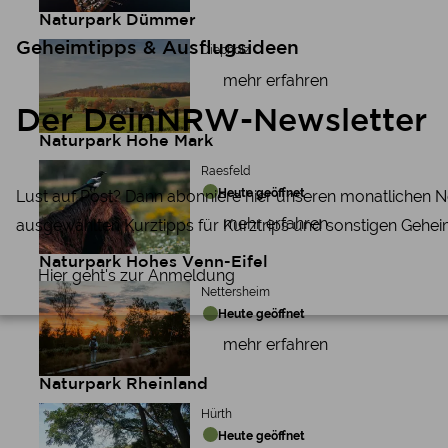
Naturpark Dümmer
Geheimtipps & Ausflugsideen
Diepholz
mehr erfahren
Der DeinNRW-Newsletter
Naturpark Hohe Mark
Raesfeld
Heute geöffnet
Lust auf Post? Dann abonniere hier unseren monatlichen N
mehr erfahren
ausgewählten Kurztipps für Kurztrips und sonstigen Gehei
Naturpark Hohes Venn-Eifel
Hier geht's zur Anmeldung
Nettersheim
Heute geöffnet
mehr erfahren
Naturpark Rheinland
Hürth
Heute geöffnet