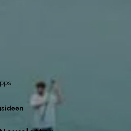
ipps
gsideen