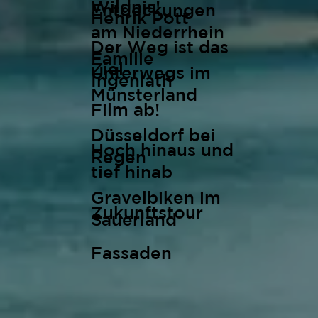
Wildnis!
Entdeckungen
Henrik Pott
am Niederrhein
Der Weg ist das
Familie
Ziel
Unterwegs im
Ingenlath
Münsterland
Film ab!
Düsseldorf bei
Hoch hinaus und
Regen
tief hinab
Gravelbiken im
Zukunftstour
Sauerland
Fassaden