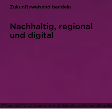
Zukunftsweisend handeln
Nachhaltig, regional
und digital
Tourismus NRW e.V., Johannes Höhn, Lila Beleuchtetes Foyer mit offenen Türe