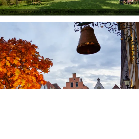
Münsterland e.V. Foelting, Haus Brückhausen, ein historisches Backsteingeb
Münsterland e.V., Philipp Foelting, Herbstliche Atmosphäre in Warendorf mit