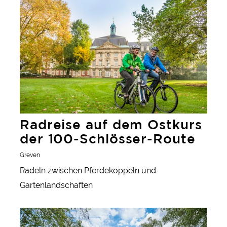
Radreise auf dem Ostkurs der 100-Schlösser-Route
Silberbachtal über die Velmerstot und Bad
Driburg bis nach Marsberg.
Radreise auf dem Ostkurs
der 100-Schlösser-Route
Greven
Radeln zwischen Pferdekoppeln und
Gartenlandschaften
Fit auf's Rad