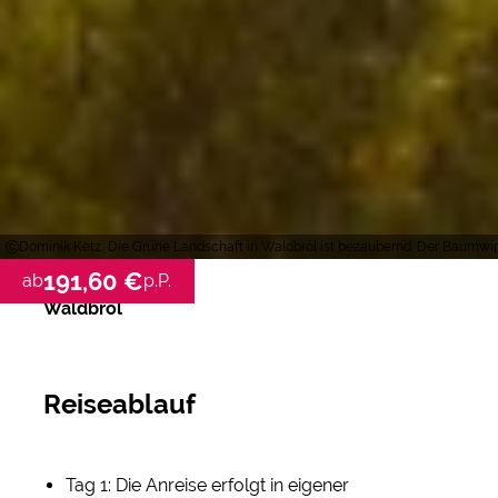
Dominik Ketz, Die Grüne Landschaft in Waldbröl ist bezaubernd. Der Baumwip
191,60 €
ab
p.P.
Waldbröl
Reiseablauf
Tag 1: Die Anreise erfolgt in eigener