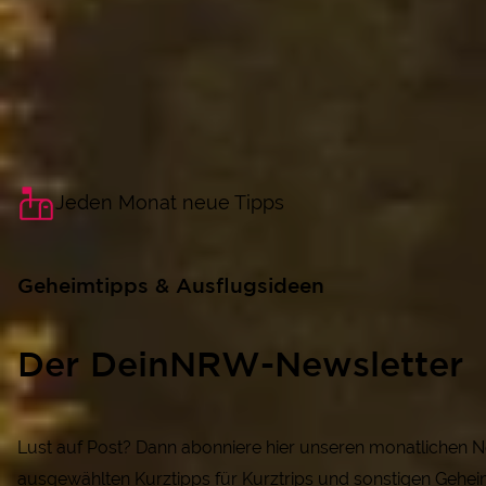
Jeden Monat neue Tipps
Geheimtipps & Ausflugsideen
Der DeinNRW-Newsletter
Lust auf Post? Dann abonniere hier unseren monatlichen N
ausgewählten Kurztipps für Kurztrips und sonstigen Gehei