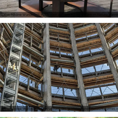
Eva-Nadine Wunderlich, Hoch oben auf dem Aussichtsturm im Naturerlebnisp
Eva-Nadine Wunderlich, Die Plattform des 34 Meter hohen Aussichtsturmes ist 