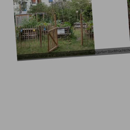
Tourismus NRW e.V., Ralph Sondermann, Stadtgarten Stadtfrüchtc