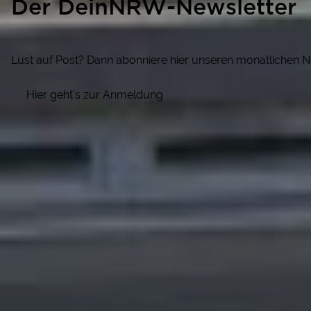
Der DeinNRW-Newsletter
Lust auf Post? Dann abonniere hier unseren monatlichen N
Hier geht's zur Anmeldung