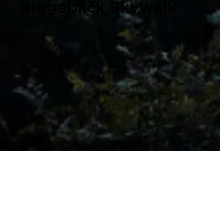
Biggeblick Skywalk
Tourismus NRW e.V., Biggesee mit Biggeblick, Sauerland
Attendorn
Die Abenddämmerung setzt ein, es wird langsam