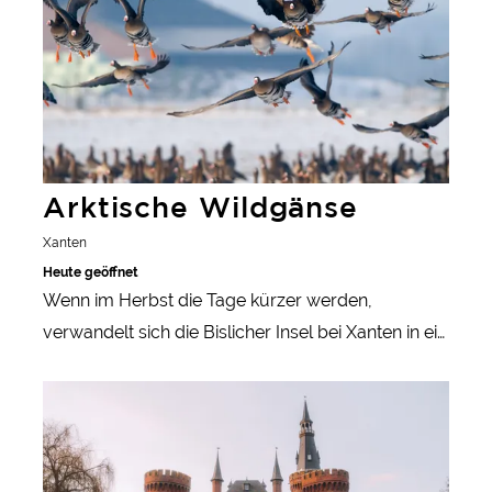
Arktische Wildgänse
Xanten
Heute geöffnet
Wenn im Herbst die Tage kürzer werden,
verwandelt sich die Bislicher Insel bei Xanten in ein
beeindruckendes Schauspiel der Natur: Tausende
mehr erfahren
Wildgänse aus Nordeuropa und Sibirien machen
hier Station, um den Winter in der geschützten
Auenlandschaft des Niederrheins zu verbringen.
Das Naturschutzgebiet gilt als eines der