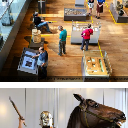
Tourismus NRW e.V., M. Hulisz, Die Dauerausstellung des LVR-RömerMuseums 