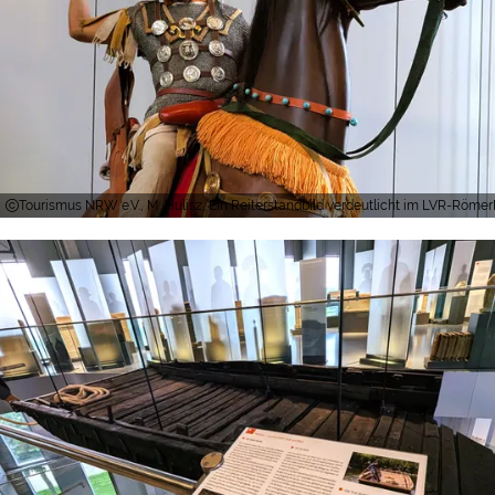
Tourismus NRW e.V., M. Hulisz, Ein Reiterstandbild verdeutlicht im LVR-Röme