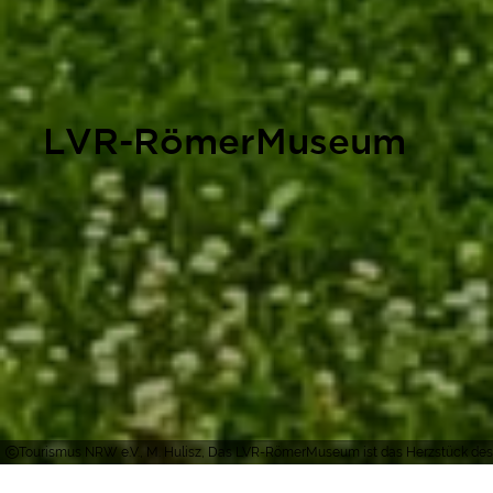
LVR-RömerMuseum
Tourismus NRW e.V., M. Hulisz, Das LVR-RömerMuseum ist das Herzstück de