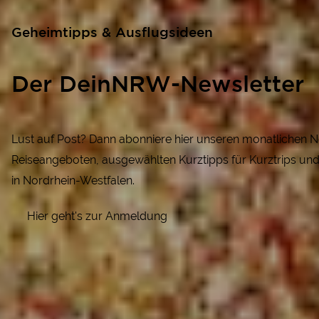
Geheimtipps & Ausflugsideen
Der DeinNRW-Newsletter
Lust auf Post? Dann abonniere hier unseren monatlichen N
Reiseangeboten, ausgewählten Kurztipps für Kurztrips un
in Nordrhein-Westfalen.
Hier geht's zur Anmeldung