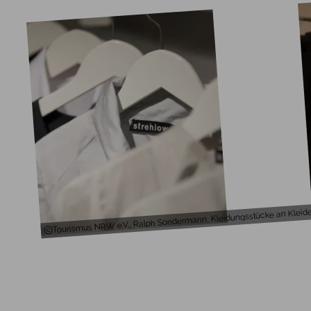
Tourismus NRW e.V., Ralph Sondermann, Kleidungsstücke an Kleide