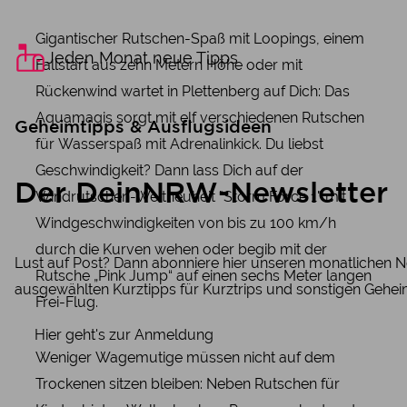
Gigantischer Rutschen-Spaß mit Loopings, einem
Jeden Monat neue Tipps
Fallstart aus zehn Metern Höhe oder mit
Rückenwind wartet in Plettenberg auf Dich: Das
Aquamagis sorgt mit elf verschiedenen Rutschen
Geheimtipps & Ausflugsideen
für Wasserspaß mit Adrenalinkick. Du liebst
Geschwindigkeit? Dann lass Dich auf der
Der DeinNRW-Newsletter
Windrutschen-Weltneuheit "Storm Force 1" mit
Windgeschwindigkeiten von bis zu 100 km/h
durch die Kurven wehen oder begib mit der
Lust auf Post? Dann abonniere hier unseren monatlichen N
Rutsche „Pink Jump“ auf einen sechs Meter langen
ausgewählten Kurztipps für Kurztrips und sonstigen Gehei
Frei-Flug.
Hier geht's zur Anmeldung
Weniger Wagemutige müssen nicht auf dem
Trockenen sitzen bleiben: Neben Rutschen für