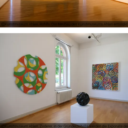
Kunstmuseum Ahlen, Rohlfs, Der Neubau des Kunstmuseums Ahlen ermöglicht Ei
Kunstmuseum Ahlen, Zoderer, In der Gründerzeitvilla werden die Exponate der