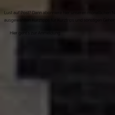
Lust auf Post? Dann abonniere hier unseren monatlichen N
ausgewählten Kurztipps für Kurztrips und sonstigen Gehei
Hier geht's zur Anmeldung