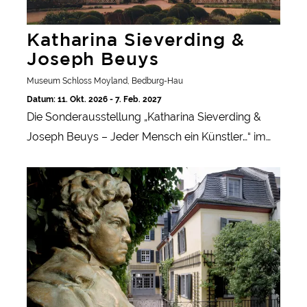
Katharina Sieverding &
Joseph Beuys
Museum Schloss Moyland, Bedburg-Hau
Datum: 11. Okt. 2026 - 7. Feb. 2027
Die Sonderausstellung „Katharina Sieverding &
Joseph Beuys – Jeder Mensch ein Künstler…“ im
Museum Schloss Moyland beleuchtet die
Beethoven by Warhol
gemeinsame Zeit der Künstler an der
Düsseldorfer Kunstakademie und ihre politischen
und gesellschaftlichen Anliegen.