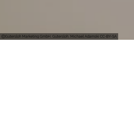
Gütersloh Marketing GmbH, Gütersloh, Michael Adamski CC-BY-SA
Gütersloh
Die Gütersloh Marketing GmbH (gtm) ist der
zuverlässige und kompetente Ansprechpartner
für ein modernes Stadtmarketing in Gütersloh.
Ziel der gtm ist es, Gütersloh als attraktiven
Lebens- und Wirtschaftsraum zu präsentieren.
Um dies zu erreichen, entwickelt sie fortlaufend