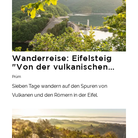
Wanderreise: Eifelsteig
"Von der vulkanischen
Vergangenheit bis zu den
Prüm
Römern"
Sieben Tage wandern auf den Spuren von
Vulkanen und den Römern in der Eifel.
Wanderreise: Eifelsteig "Bewegte Zeiten"