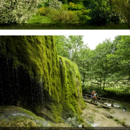
Eifel Tourismus GmbH Dominik Ketz, Das Weinfelder Maar in der Eifel ist 
Rheinland-Pfalz Tourismus GmbH - D, Auf einem Holzsteg stehen Personen, 