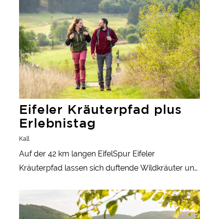
Eifeler Kräuterpfad plus
Erlebnistag
Kall
Auf der 42 km langen EifelSpur Eifeler
Kräuterpfad lassen sich duftende Wildkräuter und
die eindrucksvolle Landschaft der Nordeifel
Wanderreise: Eifelsteig "Von der vulkanischen
entdecken.
Vergangenheit bis zu den Römern"