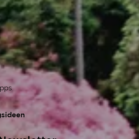
ipps
gsideen