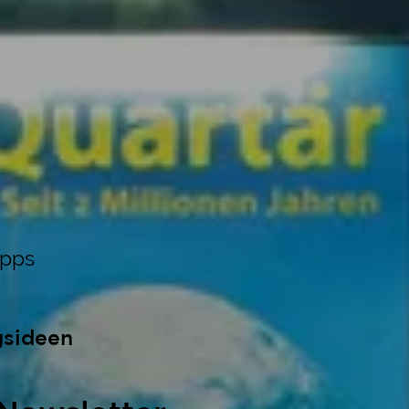
ipps
gsideen