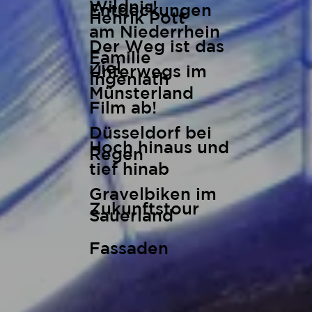
Wildnis!
Entdeckungen
Henrik Pott
am Niederrhein
Der Weg ist das
Familie
Ziel
Unterwegs im
Ingenlath
Münsterland
Film ab!
Düsseldorf bei
Hoch hinaus und
Regen
tief hinab
Gravelbiken im
Zukunftstour
Sauerland
Fassaden