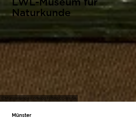
LWL-Museum für
Naturkunde
Münsterland e.V./Philipp Fölting CC-BY-SA
Münster