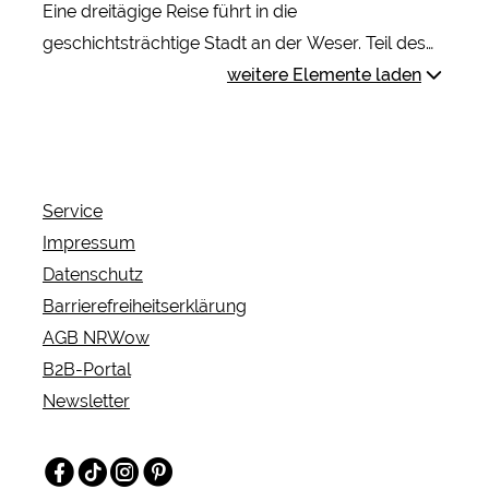
Eine dreitägige Reise führt in die
geschichtsträchtige Stadt an der Weser. Teil des
Programms sind eine Stadtführung, ein
weitere Elemente laden
Museumsbesuch, ein Mittagsmenü und ein
Besuch der Schiffmühle. Die Schifffahrt zur
historischen Schachtschleuse und zu einem der
größten Wasserstraßenkreuze der Welt rundet die
Service
Tour ab.
Impressum
Datenschutz
Barrierefreiheitserklärung
AGB NRWow
B2B-Portal
Newsletter
Facebook
TikTok
Instagram
Pinterest