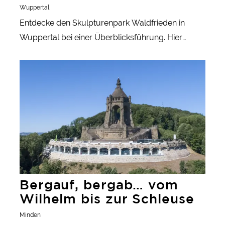
Wuppertal
Entdecke den Skulpturenpark Waldfrieden in
Wuppertal bei einer Überblicksführung. Hier
verschmelzen Kunst und Natur harmonisch.
Bergauf, bergab… vom Wilhelm bis zur Schleuse
Namhafte Künstlerinnen und Künstler stellen ihre
Werke aus.
Bergauf, bergab… vom
Wilhelm bis zur Schleuse
Minden