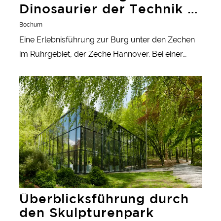
Dinosaurier der Technik in
Bochum
Bochum
Eine Erlebnisführung zur Burg unter den Zechen
im Ruhrgebiet, der Zeche Hannover. Bei einer
Führung über das Gelände erfahren die Besucher
Überblicksführung durch den Skulpturenpark
mehr über das harte Arbeitsleben der Bergleute.
Dann erwacht die alte, riesige Dampfmaschine ...
Überblicksführung durch
den Skulpturenpark