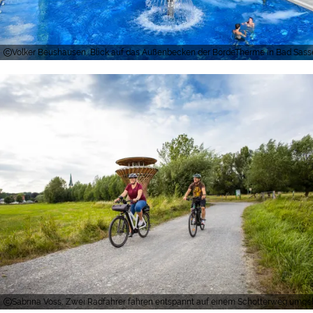
Volker Beushausen, Blick auf das Außenbecken der BördeTherme in Bad Sass
Sabrina Voss, Zwei Radfahrer fahren entspannt auf einem Schotterweg umge