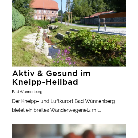
Aktiv & Gesund im
Kneipp-Heilbad
Bad Wünnenberg
Der Kneipp- und Luftkurort Bad Wünnenberg
bietet ein breites Wanderwegenetz mit
interessanten Themenrouten und Touren in
SoleFit
unterschiedlicher Länge. Nach einer Wanderung
durch die abwechslungsreiche Landschaft sorgen