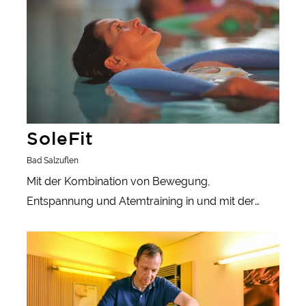
die zahlreichen Kneippanlagen oder ein Besuch im
Waldschwimmbad für eine willkommene
Erfrischung.
SoleFit
Bad Salzuflen
Mit der Kombination von Bewegung,
Entspannung und Atemtraining in und mit der
Thermalsole werden die Selbstheilungskräfte des
Gesunder Urlaub: Moor und more
Körpers angeregt.