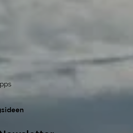
ipps
gsideen