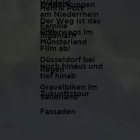
Wildnis!
Entdeckungen
Henrik Pott
am Niederrhein
Der Weg ist das
Familie
Ziel
Unterwegs im
Ingenlath
Münsterland
Film ab!
Düsseldorf bei
Hoch hinaus und
Regen
tief hinab
Gravelbiken im
Zukunftstour
Sauerland
Fassaden