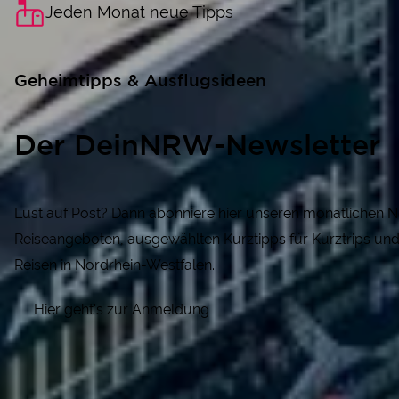
Jeden Monat neue Tipps
Geheimtipps & Ausflugsideen
Der DeinNRW-Newsletter
Lust auf Post? Dann abonniere hier unseren monatlichen N
Reiseangeboten, ausgewählten Kurztipps für Kurztrips un
Reisen in Nordrhein-Westfalen.
Hier geht's zur Anmeldung