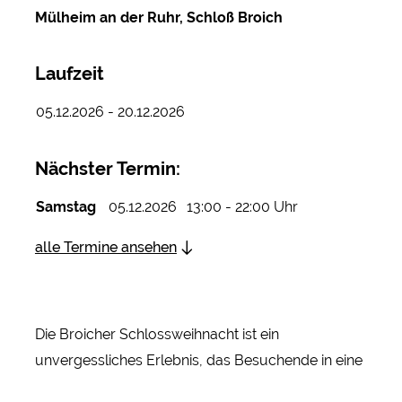
Mülheim an der Ruhr, Schloß Broich
Laufzeit
05.12.2026 - 20.12.2026
Nächster Termin:
Samstag
05.12.2026
13:00 - 22:00 Uhr
alle Termine ansehen
Die Broicher Schlossweihnacht ist ein
unvergessliches Erlebnis, das Besuchende in eine
zauberhafte mittelalterliche Atmosphäre entführt.