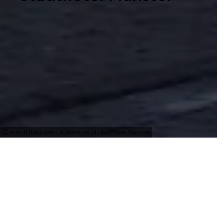
Roland Borgmann, Außenansicht Stadthotel Münster
Münster
Zimmer
Personen
137
140
Zimmer gesamt
Restaurantplätze
53
Einzelzimmer