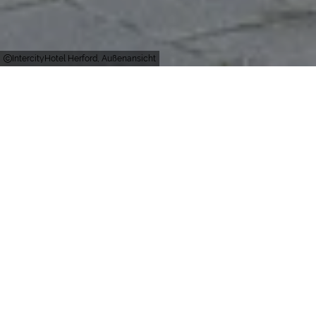
IntercityHotel Herford, Außenansicht
Herford
Zimmer
Personen
135
90
Zimmer gesamt
Restaurantplätze
135
Einzelzimmer
135
Doppelzimmer
Tagungsräume
3
Tagungsräume
Besonderheiten der Location:
Stadtzentrum