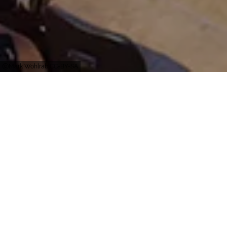
Mark Wohlrab CC-BY-SA
Dortmund
Die besten Künstler der Welt treffen im
Konzerthaus Dortmund auf ein
begeisterungsfähiges Publikum und präsentieren
außergewöhnliche Programme in herausragender
Akustik. Diese einzigartige Melange macht das
Konzerthaus Dortmund zu einem der visionärsten
Konzertsääle (Esa-Pekka Salonen). Dabei steht der