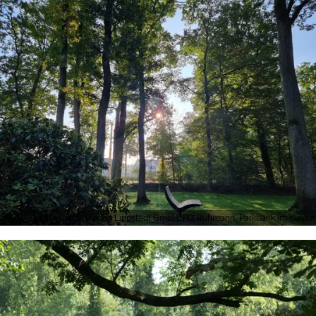
KWL Kultur und Werbung Lippstadt GmbH, Pia Ruhmann, Parkbank im Kurpar