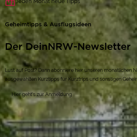
Jeden Monat neue Tipps
Geheimtipps & Ausflugsideen
Der DeinNRW-Newsletter
Lust auf Post? Dann abonniere hier unseren monatlichen N
ausgewählten Kurztipps für Kurztrips und sonstigen Gehei
Hier geht's zur Anmeldung