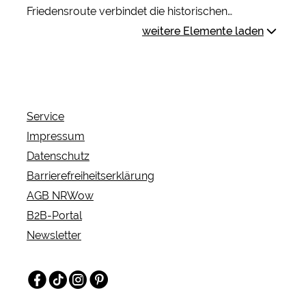
Friedensroute verbindet die historischen
Rathäuser der beiden Friedensstädte Münster und
weitere Elemente laden
Osnabrück mit einem modernen, landschaftlich
und kulturell abwechslungsreichen Radfernweg
auf historischen Reiterpfaden. Mit diesem
Reiseangebot kann die 163 km lange
Service
Friedensroute bequem in fünf Tagen erlebt
Impressum
werden. Die Etappen sind maximal 50 km lang,
Datenschutz
sodass unterwegs genügend Zeit zum Genießen,
Barrierefreiheitserklärung
Entspannen und Entdecken bleibt.
AGB NRWow
B2B-Portal
Newsletter
Facebook
TikTok
Instagram
Pinterest