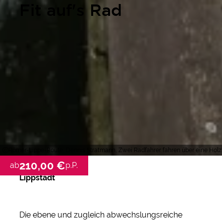
Fit auf's Rad
Römer-Lippe-Route, Dennis Stratmann, Zwei Radfahrer fahren über eine Holz
210,00 €
ab
p.P.
Lippstadt
Die ebene und zugleich abwechslungsreiche