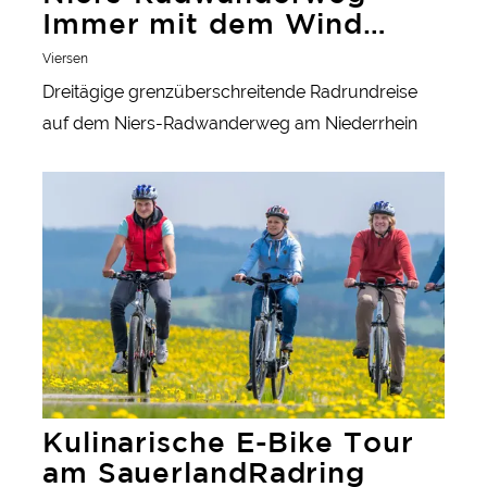
Immer mit dem Wind
radeln
Viersen
Dreitägige grenzüberschreitende Radrundreise
auf dem Niers-Radwanderweg am Niederrhein
Kulinarische E-Bike Tour am SauerlandRadring
Kulinarische E-Bike Tour
am SauerlandRadring