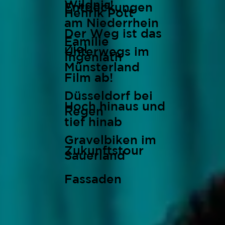
Wildnis!
Entdeckungen
Henrik Pott
am Niederrhein
Der Weg ist das
Familie
Ziel
Unterwegs im
Ingenlath
Münsterland
Film ab!
Düsseldorf bei
Hoch hinaus und
Regen
tief hinab
Gravelbiken im
Zukunftstour
Sauerland
Fassaden