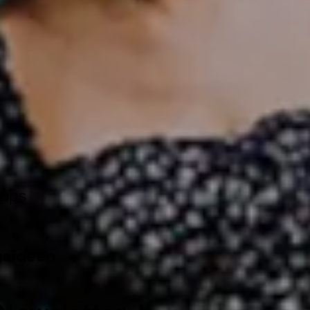
ipps
gsideen