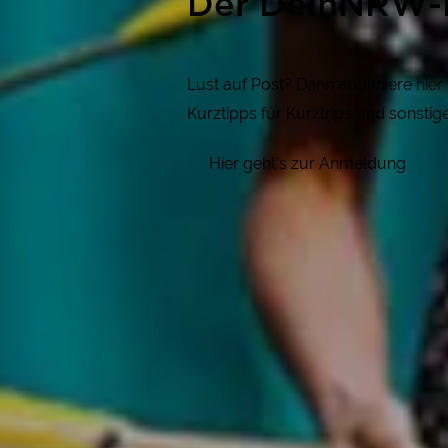
Der DeinNRW-
Lust auf Post? Dann abonniere hie
Kurztipps für Kurztrips und sonsti
Hier geht's zur Anmeldung