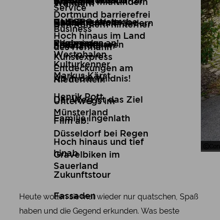
Brüder Wilbrand
Kunst
Reiseziel Wuppertal
Reiseberichte
Wandern mit Kindern
Skywalks
Wandern
Service
Dortmund barrierefrei
Ruth Breuer
Genuss
UNESCO-Welterbe
Reiseangebote
Radfahren mit Kindern
Den Römern hinterher
Business
Hoch hinaus im Land
Regina von
Erlebnisse
Flugmodus an!
Freilichtmuseen
Schatztour im
des Hermann
Westphalen
Kunstexpress
Kulturkenner
Entdeckungen am
Markus Kärst
Ab in die Wildnis!
Niederrhein
Henrik Pott
Der Weg ist das Ziel
Unterwegs im
Münsterland
Familie Ingenlath
Film ab!
Düsseldorf bei Regen
Hoch hinaus und tief
Con
Con
hinab
Gravelbiken im
Sauerland
Zukunftstour
Heute wollen sie mal wieder nur quatschen, Spaß
Fassaden
haben und die Gegend erkunden. Was beste