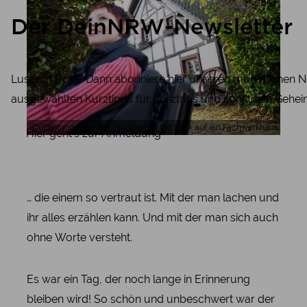
Der DeinNRW-Newsletter
Lust auf Post? Dann abonniere hier unseren monatlichen N
ausgewählten Kurztipps für Kurztrips und sonstigen Gehei
Constanze Schmitt, Haushecke mit Blick auf ein Fachwerkhaus in Mo
Hier geht's zur Anmeldung
… die einem so vertraut ist. Mit der man lachen und
ihr alles erzählen kann. Und mit der man sich auch
ohne Worte versteht.
Es war ein Tag, der noch lange in Erinnerung
bleiben wird! So schön und unbeschwert war der