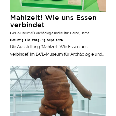
Mahlzeit! Wie uns Essen
verbindet
LWL-Museum für Archäologie und Kultur, Herne, Herne
Datum: 3. Okt. 2025 - 13. Sept. 2026
Die Ausstellung 'Mahlzeit! Wie Essen uns
verbindet' im LWL-Museum für Archäologie und
Kultur in Herne untersucht die Kulturgeschichte
Thomas Schütte
des Essens und seine soziale Bedeutung.