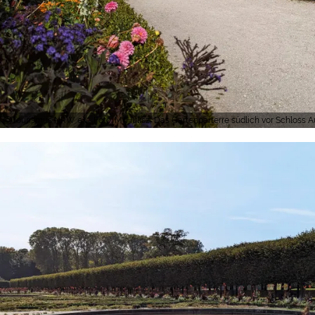
Tourismus NRW e.V., Foto: M. Hulisz, Das Gartenparterre südlich vor Schloss A