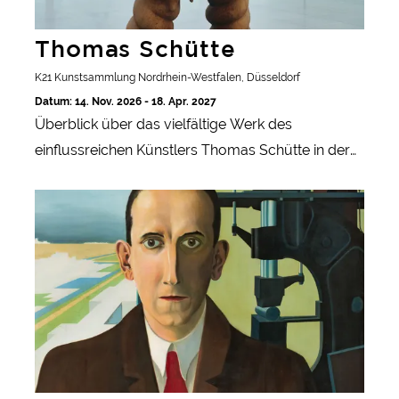
Thomas Schütte
K21 Kunstsammlung Nordrhein-Westfalen, Düsseldorf
Datum: 14. Nov. 2026 - 18. Apr. 2027
Überblick über das vielfältige Werk des
einflussreichen Künstlers Thomas Schütte in der
Kunstsammlung Nordrhein-Westfalen,
Carl Grossberg. Sachlich – magisch – visionär
einschließlich Skulpturen, Aquarellen und
Installationen.