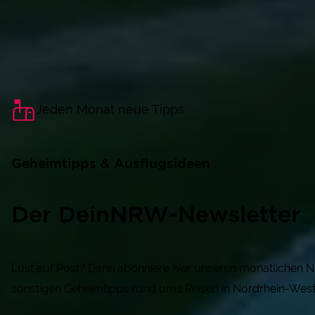
Jeden Monat neue Tipps
Geheimtipps & Ausflugsideen
Der DeinNRW-Newsletter
Lust auf Post? Dann abonniere hier unseren monatlichen N
sonstigen Geheimtipps rund ums Reisen in Nordrhein-West