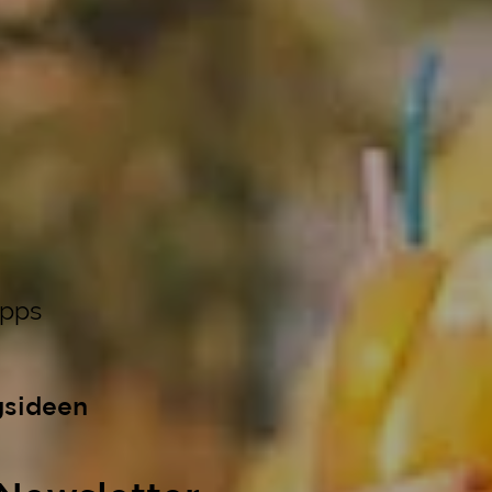
ipps
gsideen