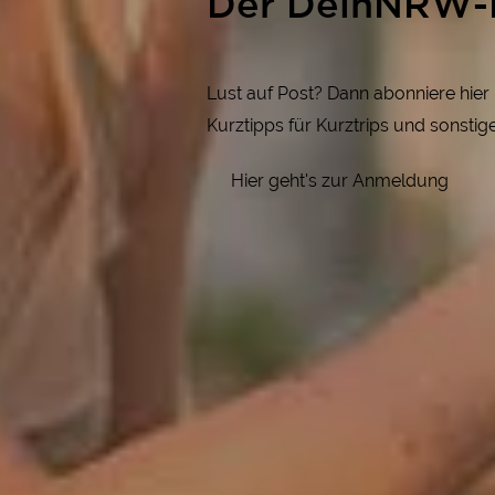
Der DeinNRW-
Lust auf Post? Dann abonniere hie
Kurztipps für Kurztrips und sonsti
Hier geht's zur Anmeldung