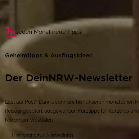
Jeden Monat neue Tipps
Geheimtipps & Ausflugsideen
Der DeinNRW-Newsletter
Lust auf Post? Dann abonniere hier unseren monatlichen N
Reiseangeboten, ausgewählten Kurztipps für Kurztrips und
Nordrhein-Westfalen.
Hier geht's zur Anmeldung