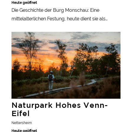
Heute geöffnet
Die Geschichte der Burg Monschau: Eine
mittelalterlichen Festung, heute dient sie als
lebendige Jugendherberge und ist ein Highlight
mehr erfahren
der Stadt Monschau.
Naturpark Hohes Venn-
Eifel
Nettersheim
Heute geöffnet