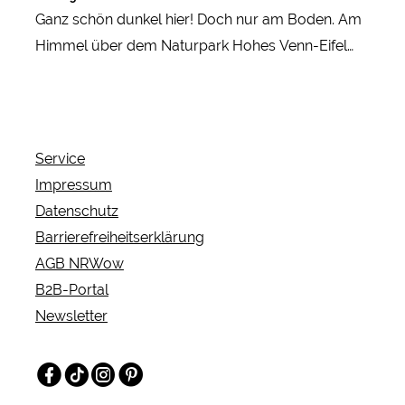
Ganz schön dunkel hier! Doch nur am Boden. Am
Himmel über dem Naturpark Hohes Venn-Eifel
leuchten die Sterne dafür umso heller. Also pack
Dein Fernglas ein und schließ' Dich einer Sternen-
Tour durch die geheimnisvolle Wald- und
Seenlandschaft an.
Service
Impressum
Datenschutz
Barrierefreiheitserklärung
AGB NRWow
B2B-Portal
Newsletter
Facebook
TikTok
Instagram
Pinterest