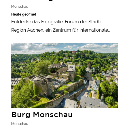
Monschau
Heute geöffnet
Entdecke das Fotografie-Forum der Städte-
Region Aachen, ein Zentrum für internationale
Fotografie und Kultur, das sich in einem 150 Jahre
mehr erfahren
alten Haus in Monschau befindet.
Burg Monschau
Monschau