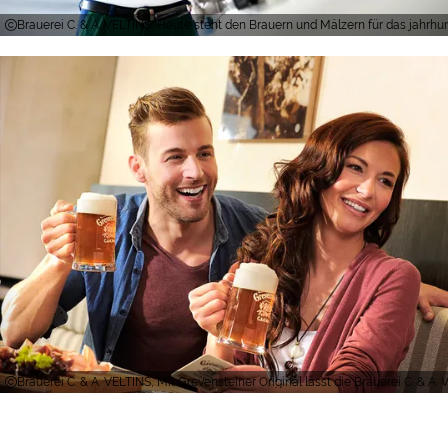
Brauerei C. & A. VELTINS, Heute steht den Brauern und Mälzern für das jahr
Brauerei C. & A. VELTINS, Mit Grevensteiner Original lässt die Brauerei C. & A