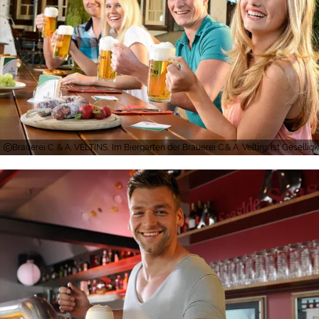
Brauerei C. & A. VELTINS, Im Biergarten der Brauerei C.& A. Veltins ist Gesellig