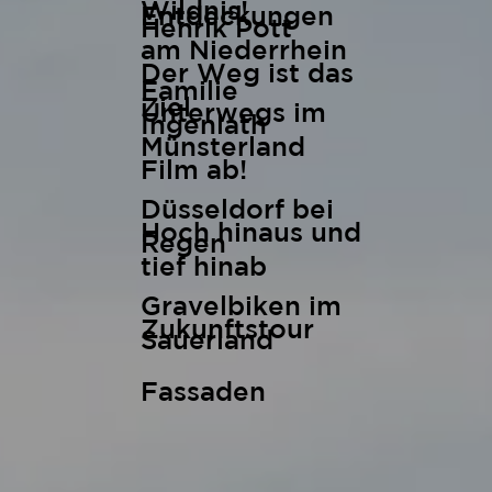
Wildnis!
Entdeckungen
Henrik Pott
am Niederrhein
Der Weg ist das
Familie
Ziel
Unterwegs im
Ingenlath
Münsterland
Film ab!
Düsseldorf bei
Hoch hinaus und
Regen
tief hinab
Gravelbiken im
Zukunftstour
Sauerland
Fassaden