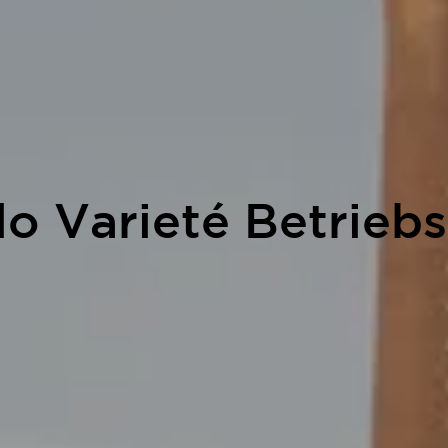
llo Varieté Betrie