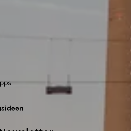
ipps
gsideen