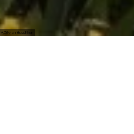
Stefan Büschken
Kamp-Lintfort
Farbenfrohe Blütenteppiche aus Frühjahrs- und
Sommerblumen empfangen die Gäste.
Zechenpark und Kamper Gartenreich laden ganz
besonders zum Schauen und Spazierengehen ein.
Der Zechenpark bietet auf rund 25 Hektar viel
Raum für Bewegung und Erholung. Wahrzeichen
sind der monumentale Förderturm mit einer